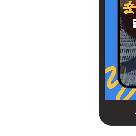
00
00
00
00
일
시
분
초