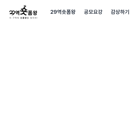
본문으로 바로가기
29역숏폼왕
공모요강
감상하기
29초영화제 공식 홈페이지